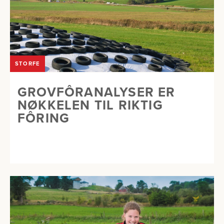
STORFE
GROVFÔRANALYSER ER
NØKKELEN TIL RIKTIG
FÔRING