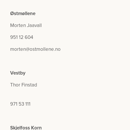
Østmøllene
Morten Jaavall
951 12 604
morten@ostmollene.no
Vestby
Thor Finstad
971 53 111
Skjelfoss Korn