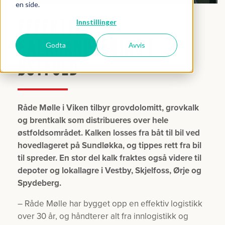
en side.
EFFEKTIV
Innstillinger
KALKHÅNDTERING I
Godta
Avvis
ØSTFOLD
Råde Mølle i Viken
tilbyr
grovdolomitt, grovkalk
og brentkalk som distribueres over hele
østfoldsområdet. Kalken losses fra båt til bil ved
hovedlageret på Sundløkka, og tippes rett fra bil
til spreder. En stor del kalk fraktes også videre til
depoter og lokallagre i Vestby, Skjelfoss, Ørje og
Spydeberg.
– Råde Mølle har bygget opp en effektiv logistikk
over 30 år, og håndterer alt fra innlogistikk og