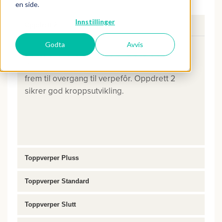
en side.
Innstillinger
Oppdrett 2
Godta
Avvis
Vekstfôr til unghøner fra 6-18 ukers alder.
Brukes også hos eggprodusenten
frem til overgang til verpefôr. Oppdrett 2
sikrer god kroppsutvikling.
Toppverper Pluss
Toppverper Standard
Toppverper Slutt