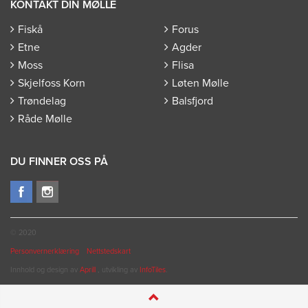
KONTAKT DIN MØLLE
Fiskå
Forus
Etne
Agder
Moss
Flisa
Skjelfoss Korn
Løten Mølle
Trøndelag
Balsfjord
Råde Mølle
DU FINNER OSS PÅ
© 2020
Personvernerklæring
Nettstedskart
Innhold og design av
Aprill
, utvikling av
InfoTiles
.