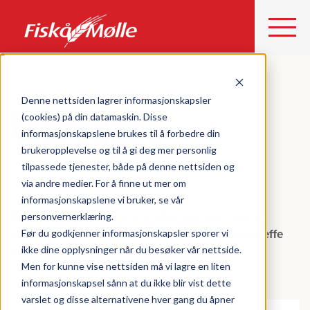
Våre produkter
Kraftfôr
Fjørfe
Verpehøns
Denne nettsiden lagrer informasjonskapsler
VERPEHØNS
(cookies) på din datamaskin. Disse
informasjonskapslene brukes til å forbedre din
brukeropplevelse og til å gi deg mer personlig
tilpassede tjenester, både på denne nettsiden og
via andre medier. For å finne ut mer om
informasjonskapslene vi bruker, se vår
Næringsbehovet til høna endrer seg gjennom et
personvernerklæring.
Før du godkjenner informasjonskapsler sporer vi
innsett. Toppverper-konseptet er utviklet for å treffe
ikke dine opplysninger når du besøker vår nettside.
best mulig på endringene høna går gjennom.
Men for kunne vise nettsiden må vi lagre en liten
informasjonskapsel sånn at du ikke blir vist dette
varslet og disse alternativene hver gang du åpner