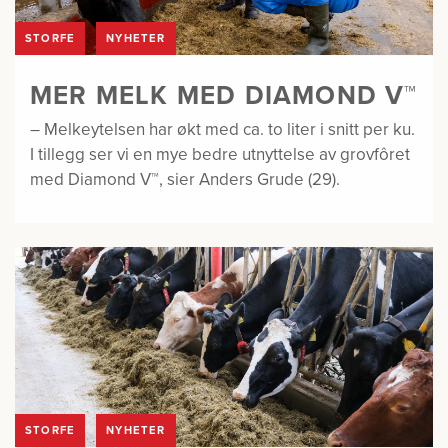
STORFE
NYHETER
MER MELK MED DIAMOND V™
– Melkeytelsen har økt med ca. to liter i snitt per ku.
I tillegg ser vi en mye bedre utnyttelse av grovfôret
med Diamond V™, sier Anders Grude (29).
STORFE
NYHETER