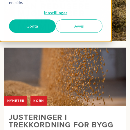
en side.
KAN REDUSERE
MJØLKEFEBER
Innstillinger
TIL EIT
MINIMUM
Godta
Avvis
NYHETER
KORN
JUSTERINGER I
TREKKORDNING FOR BYGG