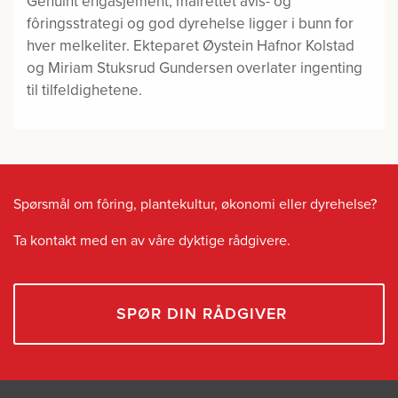
Genuint engasjement, målrettet avls- og
fôringsstrategi og god dyrehelse ligger i bunn for
hver melkeliter. Ekteparet Øystein Hafnor Kolstad
og Miriam Stuksrud Gundersen overlater ingenting
til tilfeldighetene.
Spørsmål om fôring, plantekultur, økonomi eller dyrehelse?
Ta kontakt med en av våre dyktige rådgivere.
SPØR DIN RÅDGIVER