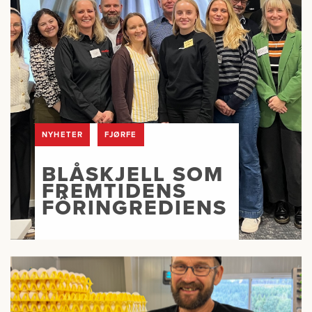
NYHETER
FJØRFE
BLÅSKJELL SOM
FREMTIDENS
FÔRINGREDIENS