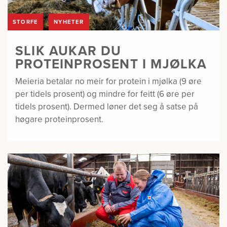
STORFE
NYHETER
SLIK AUKAR DU
PROTEINPROSENT I MJØLKA
Meieria betalar no meir for protein i mjølka (9 øre
per tidels prosent) og mindre for feitt (6 øre per
tidels prosent). Dermed løner det seg å satse på
høgare proteinprosent.