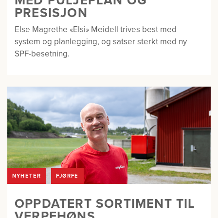
MED PULJEPLAN OG
PRESISJON
Else Magrethe «Elsi» Meidell trives best med
system og planlegging, og satser sterkt med ny
SPF-besetning.
NYHETER
FJØRFE
OPPDATERT SORTIMENT TIL
VERPEHØNS