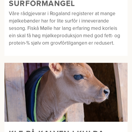
SURFÔRMANGEL
Våre rådgjevarar i Rogaland registerer at mange
mjølkebønder har for lite surfôr i inneverande
sesong. Fiskå Mølle har lang erfaring med korleis
ein skal få høg mjølkeproduksjon med god fett- og
protein-% sjølv om grovfôrtilgangen er redusert.