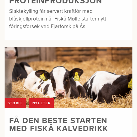
PROTEINPRODUKSJON
Slaktekylling får servert kraftfôr med
blåskjellprotein når Fiskå Mølle starter nytt
fôringsforsøk ved Fjørforsk på Ås.
STORFE
NYHETER
FÅ DEN BESTE STARTEN
MED FISKÅ KALVEDRIKK