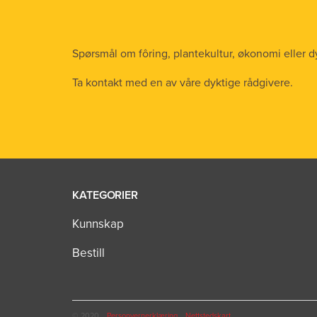
Spørsmål om fôring, plantekultur, økonomi eller d
Ta kontakt med en av våre dyktige rådgivere.
KATEGORIER
Kunnskap
Bestill
© 2020
Personvernerklæring
Nettstedskart