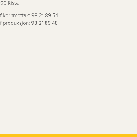
100 Rissa
lf kornmottak: 98 21 89 54
lf produksjon: 98 21 89 48