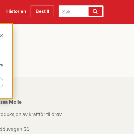
Historien
Bestill
re
issa Mølle
roduksjon av kraftfôr til drøv
dduvegen 50