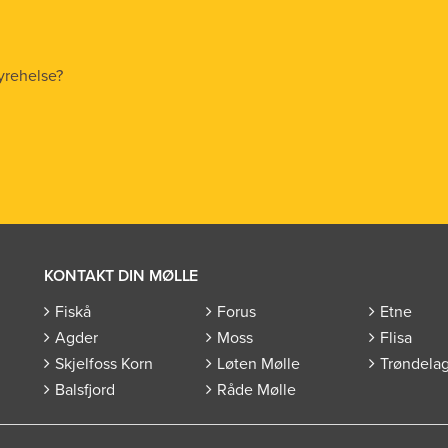
yrehelse?
KONTAKT DIN MØLLE
Fiskå
Forus
Etne
Agder
Moss
Flisa
Skjelfoss Korn
Løten Mølle
Trøndela
Balsfjord
Råde Mølle