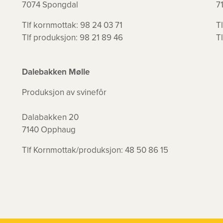
7074 Spongdal
7
Tlf kornmottak: 98 24 03 71
T
Tlf produksjon: 98 21 89 46
T
Dalebakken Mølle
Produksjon av svinefôr
Dalabakken 20
7140 Opphaug
Tlf Kornmottak/produksjon: 48 50 86 15