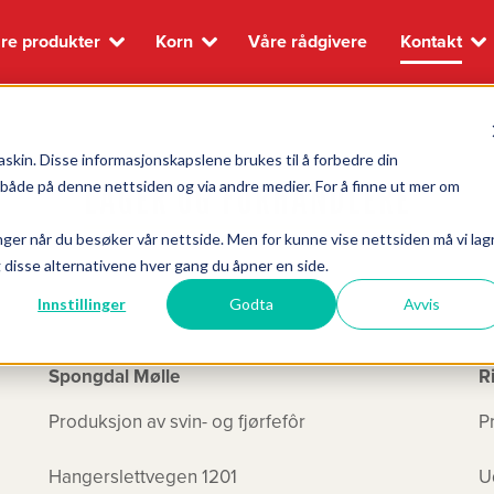
re produkter
Korn
Våre rådgivere
Kontakt
skin. Disse informasjonskapslene brukes til å forbedre din
LAGER OG FORHANDLERE
, både på denne nettsiden og via andre medier. For å finne ut mer om
nger når du besøker vår nettside. Men for kunne vise nettsiden må vi lag
og disse alternativene hver gang du åpner en side.
Innstillinger
Godta
Avvis
Spongdal Mølle
R
Produksjon av svin- og fjørfefôr
P
Hangerslettvegen 1201
U