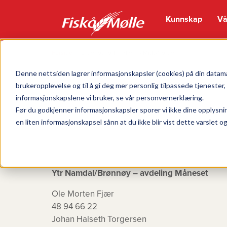
Kunnskap
Vå
Forside
Lager og forhandlere - Midt-Norge
Denne nettsiden lagrer informasjonskapsler (cookies) på din datama
brukeropplevelse og til å gi deg mer personlig tilpassede tjenester
informasjonskapslene vi bruker, se vår personvernerklæring.
Før du godkjenner informasjonskapsler sporer vi ikke dine opplysni
en liten informasjonskapsel sånn at du ikke blir vist dette varslet 
Ytr Namdal/Brønnøy – avdeling Måneset
Ole Morten Fjær
48 94 66 22
Johan Halseth Torgersen