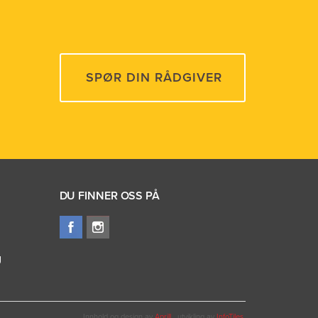
SPØR DIN RÅDGIVER
DU FINNER OSS PÅ
g
Innhold og design av
Aprill
, utvikling av
InfoTiles
.