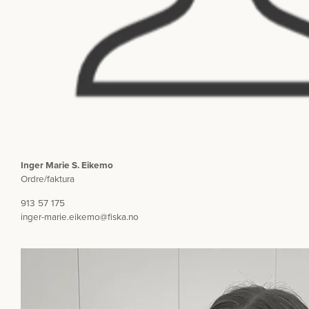
Inger Marie S. Eikemo
Ordre/faktura
913 57 175
inger-marie.eikemo@fiska.no