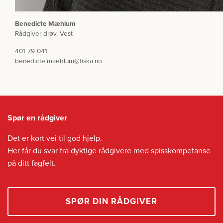
Benedicte Mæhlum
Rådgiver drøv, Vest
401 79 041
benedicte.maehlum@fiska.no
Spør en rådgiver
Det er kort vei til god hjelp.
Her får du svar fra dyktige rådgivere med spisskompetanse
på ditt fagfelt.
SPØR DIN RÅDGIVER