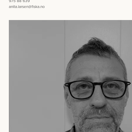
975 88 639
anita.larsen@fiska.no