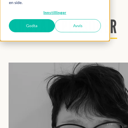
en side.
Forside
Kontakt
Fiskå Mølle Etne - kontakt
Innstillinger
KONTAKTPERSONER
Godta
Avvis