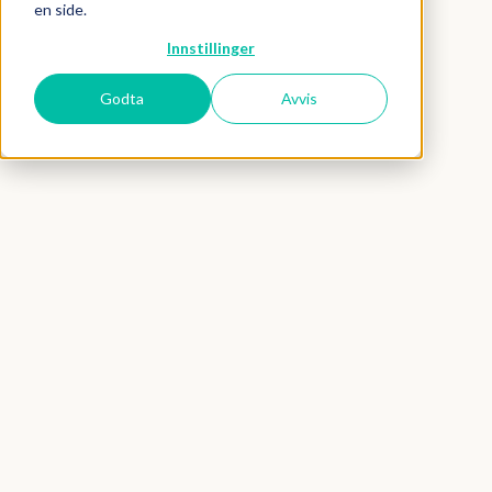
en side.
Innstillinger
Godta
Avvis