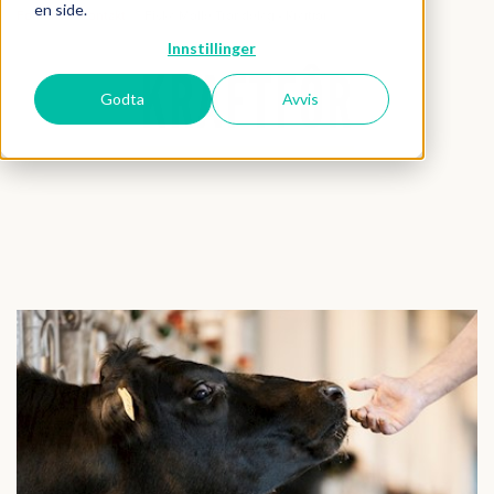
en side.
Forside
Kontakt
Fiskå Mølle Trøndelag - Kraftfor
Innstillinger
KRAFTFÔR
Godta
Avvis