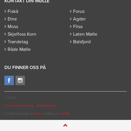
KONTAKT DIN MØLLE
Fiskå
Forus
Etne
Agder
Moss
Flisa
Skjelfoss Korn
Løten Mølle
Trøndelag
Balsfjord
Råde Mølle
DU FINNER OSS PÅ
© 2020
Personvernerklæring
Nettstedskart
Innhold og design av
Aprill
, utvikling av
InfoTiles
.