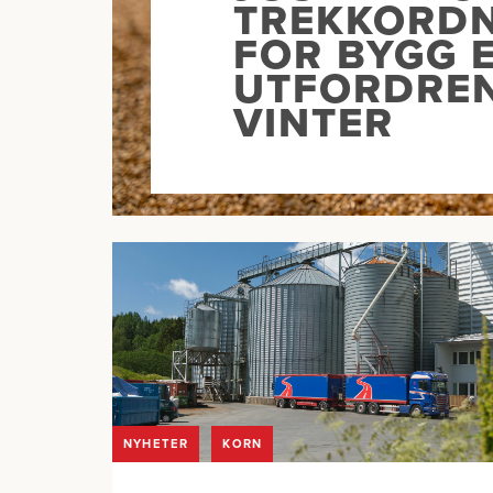
TREKKORD
FOR BYGG 
UTFORDRE
VINTER
NYHETER
KORN