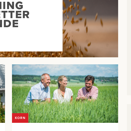
NING
ETTER
NDE
KORN