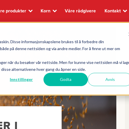
re produkter
Korn
Våre rådgivere
Kontakt
skin. Disse informasjonskapslene brukes til å forbedre din
, både på denne nettsiden og via andre medier. For å finne ut mer om
nger når du besøker vår nettside. Men for kunne vise nettsiden må vi lag
og disse alternativene hver gang du åpner en side.
Innstillinger
Godta
Avvis
R I