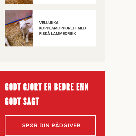
VELLUKKA
KOPPLAMOPPDRETT MED
FISKÅ LAMMEDRIKK
GODT GJORT ER BEDRE ENN
GODT SAGT
SPØR DIN RÅDGIVER