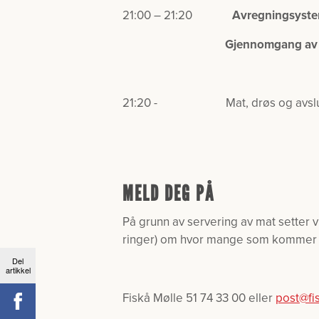
21:00 – 21:20
Avregning
syste
Gjennomgang av kor
21:20 - Mat, drøs og avslu
MELD DEG PÅ
På grunn av servering av mat setter v
ringer) om hvor mange som kommer i 
Del
artikkel
Fiskå Mølle 51 74 33 00 eller
post@fi