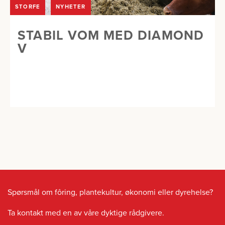
STORFE
NYHETER
STABIL VOM MED DIAMOND
V
Spørsmål om fôring, plantekultur, økonomi eller dyrehelse?
Ta kontakt med en av våre dyktige rådgivere.