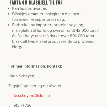
FAKTA OM BLÅSKJELL TIL FÔR
Kan høstes hvert år.
Blåskjell erstatter maisgluten og soya -
fôrråvarer vi importerer i dag.
Forbruket av importert protein i soya og
maisgluten til fjørfe og svin er rundt 42.000 tonn/
år. Det betyr at vi må dyrke over 800.000 tonn
blåskjell hvis vi skal produsere dette proteinet i
Norge.
For mer informasjon, kontakt;
Hilde Schøyen,
Fagsjef optimering og råvarer
hilde.schoyen@fiska.no
tlf. 913 71 736