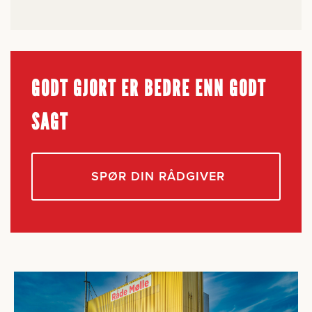
GODT GJORT ER BEDRE ENN GODT
SAGT
SPØR DIN RÅDGIVER