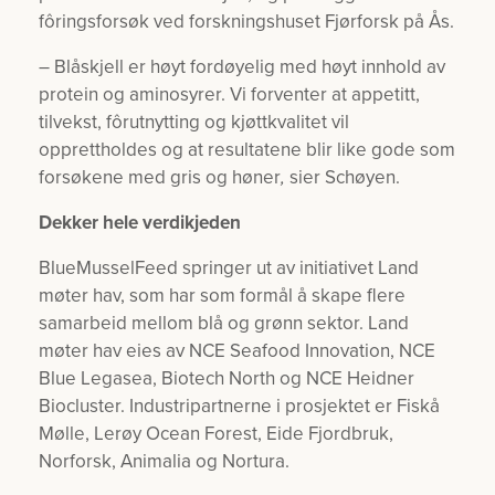
fôringsforsøk ved forskningshuset Fjørforsk på Ås.
– Blåskjell er høyt fordøyelig med høyt innhold av
protein og aminosyrer. Vi forventer at appetitt,
tilvekst, fôrutnytting og kjøttkvalitet vil
opprettholdes og at resultatene blir like gode som
forsøkene med gris og høner
,
sier Schøyen.
Dekker hele verdikjeden
BlueMusselFeed springer ut av initiativet Land
møter hav, som har som formål å skape flere
samarbeid mellom blå og grønn sektor. Land
møter hav eies av NCE Seafood Innovation, NCE
Blue Legasea, Biotech North og NCE Heidner
Biocluster. Industripartnerne i prosjektet er Fiskå
Mølle, Lerøy Ocean Forest, Eide Fjordbruk,
Norforsk, Animalia og Nortura.