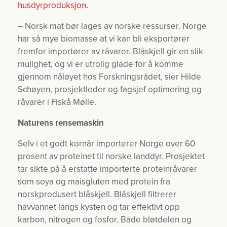
husdyrproduksjon
.
– Norsk mat bør lages av norske ressurser. Norge
har så mye biomasse at vi kan bli eksportører
fremfor importører av råvarer. Blåskjell gir en slik
mulighet, og vi er utrolig glade for å komme
gjennom nåløyet hos Forskningsrådet, sier Hilde
Schøyen, prosjektleder og fagsjef optimering og
råvarer i Fiskå Mølle.
Naturens rensemaskin
Selv i et godt kornår importerer Norge over 60
prosent av proteinet til norske landdyr. Prosjektet
tar sikte på å erstatte importerte proteinråvarer
som soya og maisgluten med protein fra
norskprodusert blåskjell. Blåskjell filtrerer
havvannet langs kysten og tar effektivt opp
karbon, nitrogen og fosfor. Både bløtdelen og