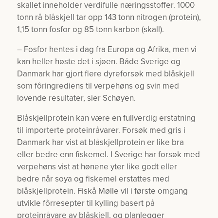
skallet inneholder verdifulle næringsstoffer. 1000
tonn rå blåskjell tar opp 143 tonn nitrogen (protein),
1,15 tonn fosfor og 85 tonn karbon (skall).
– Fosfor hentes i dag fra Europa og Afrika, men vi
kan heller høste det i sjøen. Både Sverige og
Danmark har gjort flere dyreforsøk med blåskjell
som fôringrediens til verpehøns og svin med
lovende resultater, sier Schøyen.
Blåskjellprotein kan være en fullverdig erstatning
til importerte proteinråvarer. Forsøk med gris i
Danmark har vist at blåskjellprotein er like bra
eller bedre enn fiskemel. I Sverige har forsøk med
verpehøns vist at hønene yter like godt eller
bedre når soya og fiskemel erstattes med
blåskjellprotein. Fiskå Mølle vil i første omgang
utvikle fôrresepter til kylling basert på
proteinråvare av blåskjell, og planlegger