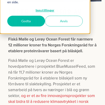
en side.
LAGER KYLLINGFÔR AV
Innstillinger
BLÅSKJELL
Godta
Avvis
Fiskå Mølle og Lerøy Ocean Forest får nærmere
12 millioner kroner fra Norges Forskningsråd for å
etablere proteinråvarer basert på blåskjell.
Fiskå Mølle og Lerøy Ocean Forest er
hovedpartnere i prosjektet BlueMusselFeed, som
nå får 11,7 millioner kroner av Norges
Forskningsråd for å etablere blåskjell som ny
fôrråvare til slaktekylling. Prosjektet er et
samarbeid på tvers av næringer i blå og grønn
sektor,
og er et av fire innovasjonsprosjekter som
skal bidra til å redusere klimaavtrykket i norsk