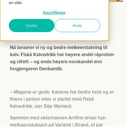
en side.
FÅ DEN BESTE STARTEN
Innstillinger
MED FISKÅ KALVEDRIKK
Godta
Avvis
Nå lanserer vi ny og bedre melkeerstatning til
kalv. Fiskå Kalvedrikk har høyere andel råprotein
og råfett – og enda høyere norskandel enn
forgjengeren Denkamilk.
– Magene er gode. Kalvene har bedre hold og er
finere i pelsen etter vi startet med Fiskå
Kalvedrikk, sier Silje Warland.
Sammen med ektemannen Arnfinn driver hun
melkeproduksjon på Varland i Strand, et par