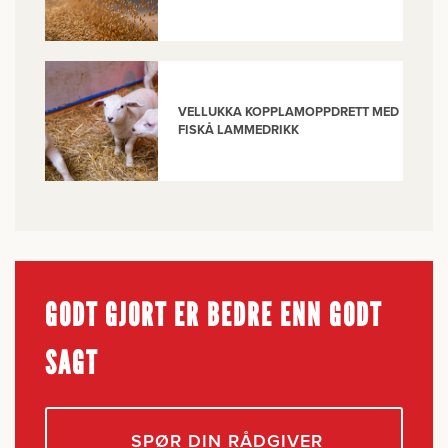
VELLUKKA KOPPLAMOPPDRETT MED
FISKÅ LAMMEDRIKK
GODT GJORT ER BEDRE ENN GODT
SAGT
SPØR DIN RÅDGIVER