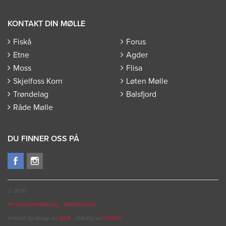
KONTAKT DIN MØLLE
Fiskå
Forus
Etne
Agder
Moss
Flisa
Skjelfoss Korn
Løten Mølle
Trøndelag
Balsfjord
Råde Mølle
DU FINNER OSS PÅ
© 2020
Personvernerklæring
Nettstedskart
Innhold og design av
Aprill
, utvikling av
InfoTiles
.