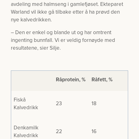
avdeling med halmseng i gamlefjøset. Ekteparet
Warland vil ikke gå tilbake etter å ha prøvd den
nye kalvedrikken.
– Den er enkel og blande ut og har omtrent
ingenting bunnfall. Vi er veldig fornøyde med
resultatene, sier Silje.
Råprotein, %
Råfett, %
Fiskå
23
18
Kalvedrikk
Denkamilk
22
16
Kalvedrikk