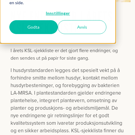
en side.
NYE ENDRINGER I ÅRETS
Innstillinger
KSL-SJEKKLISTE
Godta
Avvis
I årets KSL-sjekkliste er det gjort flere endringer, og
den sendes ut på papir for siste gang.
I husdyrstandarden legges det spesielt vekt på å
forhindre smitte mellom husdyr, kontakt mellom
husdyrbesteninger, og forebygging av bakterien
LA-MRSA. I plantestandarden gjelder endringene
plantehelse, integrert plantevern, omsetning av
planter og produskjons- og arbeidsmiljømål. De
nye endringene gir retningslinjer for et godt
kvalitetssystem som ivaretar produksjonsutvikling
og en sikker arbeidsplass. KSL-sjekklista finner du