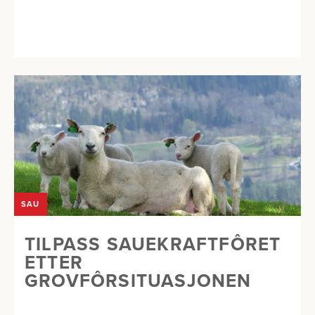
SAU
TILPASS SAUEKRAFTFÔRET
ETTER
GROVFÔRSITUASJONEN