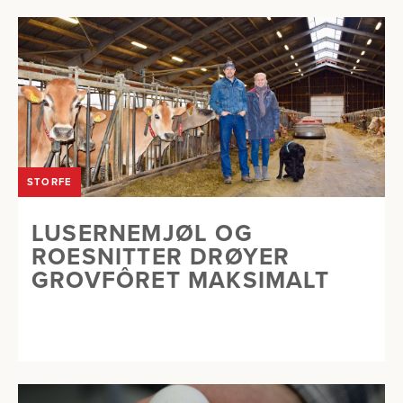
STORFE
LUSERNEMJØL OG
ROESNITTER DRØYER
GROVFÔRET MAKSIMALT