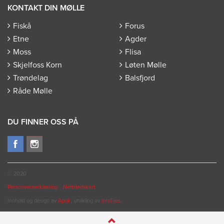
KONTAKT DIN MØLLE
Fiskå
Forus
Etne
Agder
Moss
Flisa
Skjelfoss Korn
Løten Mølle
Trøndelag
Balsfjord
Råde Mølle
DU FINNER OSS PÅ
© 2020
Personvernerklæring
Nettstedskart
Innhold og design av
Aprill
, utvikling av
InfoTiles
.