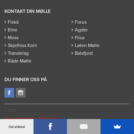
KONTAKT DIN MØLLE
Fiskå
Forus
Etne
Agder
Moss
Flisa
Skjelfoss Korn
Løten Mølle
Trøndelag
Balsfjord
Råde Mølle
DU FINNER OSS PÅ
© 2020
Personvernerklæring
Nettstedskart
Del artikkel
Innhold og design av
Aprill
, utvikling av
InfoTiles
.