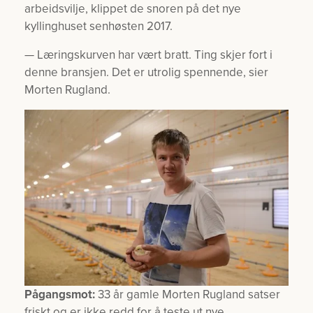
arbeidsvilje, klippet de snoren på det nye
kyllinghuset senhøsten 2017.
— Læringskurven har vært bratt. Ting skjer fort i
denne bransjen. Det er utrolig spennende, sier
Morten Rugland.
Pågangsmot:
33 år gamle Morten Rugland satser
friskt og er ikke redd for å teste ut nye