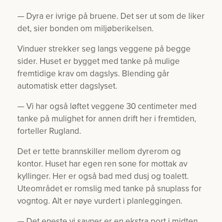
— Dyra er ivrige på bruene. Det ser ut som de liker
det, sier bonden om miljøberikelsen.
Vinduer strekker seg langs veggene på begge
sider. Huset er bygget med tanke på mulige
fremtidige krav om dagslys. Blending går
automatisk etter dagslyset.
— Vi har også løftet veggene 30 centimeter med
tanke på mulighet for annen drift her i fremtiden,
forteller Rugland.
Det er tette brannskiller mellom dyrerom og
kontor. Huset har egen ren sone for mottak av
kyllinger. Her er også bad med dusj og toalett.
Uteområdet er romslig med tanke på snuplass for
vogntog. Alt er nøye vurdert i planleggingen.
— Det eneste vi savner er en ekstra port i midten