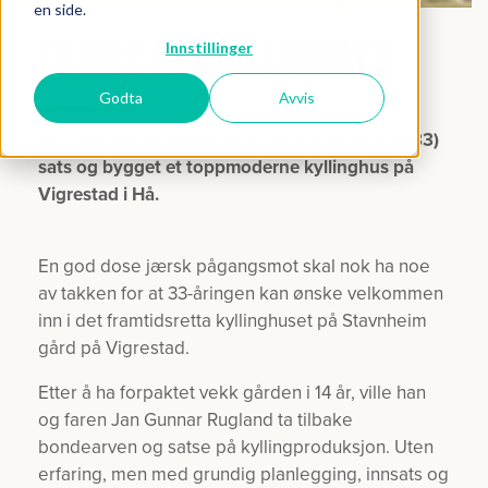
en side.
ET HUS FOR FREMTIDEN
Innstillinger
Godta
Avvis
Uten landbrukserfaring tok Morten Rugland (33)
sats og bygget et toppmoderne kyllinghus på
Vigrestad i Hå.
En god dose jærsk pågangsmot skal nok ha noe
av takken for at 33-åringen kan ønske velkommen
inn i det framtidsretta kyllinghuset på Stavnheim
gård på Vigrestad.
Etter å ha forpaktet vekk gården i 14 år, ville han
og faren Jan Gunnar Rugland ta tilbake
bondearven og satse på kyllingproduksjon. Uten
erfaring, men med grundig planlegging, innsats og