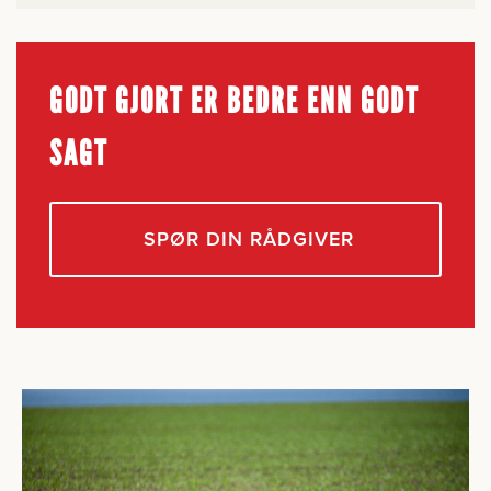
GODT GJORT ER BEDRE ENN GODT
SAGT
SPØR DIN RÅDGIVER