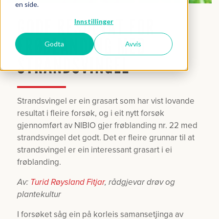
en side.
GODE RESULTAT FOR
Innstillinger
FRØBLANDING MED
Godta
Avvis
STRANDSVINGEL
Strandsvingel er ein grasart som har vist lovande
resultat i fleire forsøk, og i eit nytt forsøk
gjennomført av NIBIO gjer frøblanding nr. 22 med
strandsvingel det godt. Det er fleire grunnar til at
strandsvingel er ein interessant grasart i ei
frøblanding.
Av:
Turid Røysland Fitjar
, rådgjevar drøv og
plantekultur
I forsøket såg ein på korleis samansetjinga av