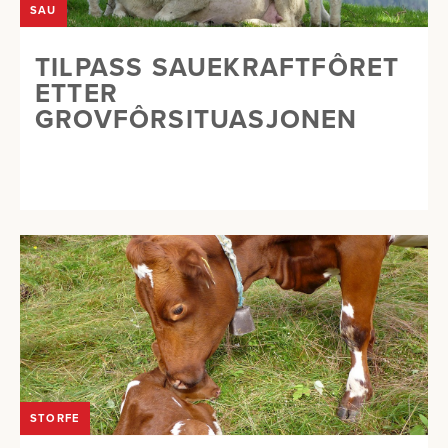
SAU
TILPASS SAUEKRAFTFÔRET
ETTER
GROVFÔRSITUASJONEN
STORFE