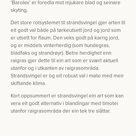
‘Barolex’ er foredla mot mjukare blad og seinare
skyting.
Det store rotsystemet til strandsvingel gjer arten til
eit godt val både på tørkeutsett jord og jord som
er utsett for flaum. Den veks godt på karrig jord,
og er middels vinterherdig (som hundegras,
bladfaks og strandrøyr). Betre herdighet enn
raigras gjer dette til ein art som er svært aktuell
utanfor og i utkanten av raigrasområda.
Strandsvingel er òg eit robust val i møte med meir
skiftande klima.
Kort oppsummert er strandsvingel ein art som kan
vera eit godt alternativ i blandingar med timotei
utanfor raigrasområda der ein tek tre slåttar.