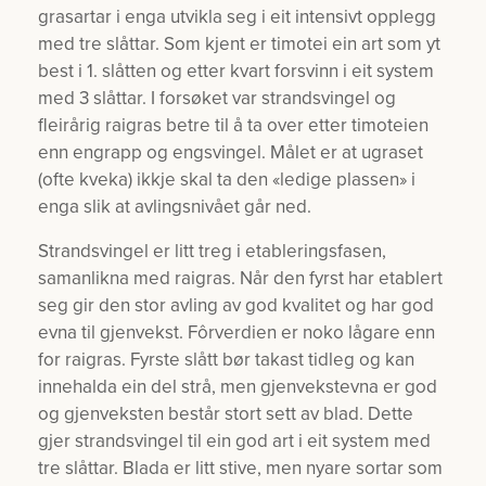
grasartar i enga utvikla seg i eit intensivt opplegg
med tre slåttar. Som kjent er timotei ein art som yt
best i 1. slåtten og etter kvart forsvinn i eit system
med 3 slåttar. I forsøket var strandsvingel og
fleirårig raigras betre til å ta over etter timoteien
enn engrapp og engsvingel. Målet er at ugraset
(ofte kveka) ikkje skal ta den «ledige plassen» i
enga slik at avlingsnivået går ned.
Strandsvingel er litt treg i etableringsfasen,
samanlikna med raigras. Når den fyrst har etablert
seg gir den stor avling av god kvalitet og har god
evna til gjenvekst. Fôrverdien er noko lågare enn
for raigras. Fyrste slått bør takast tidleg og kan
innehalda ein del strå, men gjenvekstevna er god
og gjenveksten består stort sett av blad. Dette
gjer strandsvingel til ein god art i eit system med
tre slåttar. Blada er litt stive, men nyare sortar som